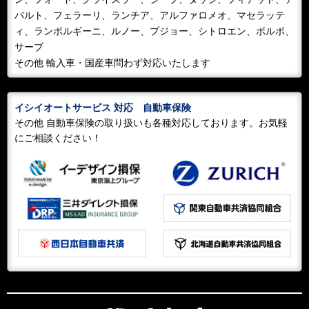
バルト、フェラーリ、ランチア、アルファロメオ、マセラッテ
2023/05/21
NEWS
ィ、ランボルギーニ、ルノー、プジョー、シトロエン、ボルボ、
D５１と！
サーブ
お客様の車両がD51の展示施設の中で見分待ち時間
その他 輸入車・国産車問わず対応いたします
中々 絵になるな！と 自己満足？
2023/05/21
BLOG
イシイオートサービス 対応 自動車保険
ポルポル リヤスポイラー交換！
その他 自動車保険の取り扱いも各種対応しております。お気軽
私には 何故変えるのか分からないでいます？純正スポ
にご相談ください！
イラーから社外ダックテールタイプに！カッコい～か
な！
2022/05/22
NEWS
早朝出勤で疲れたので 一休み！
スリップしながらの横転!幸いの怪我人無しですが可哀そ
うなお車です！引き上げ搬送！
2021/02/20
NEWS
新型塗装ブース設置完了
これからの時代に対応した塗装ブースの設置完了しまし