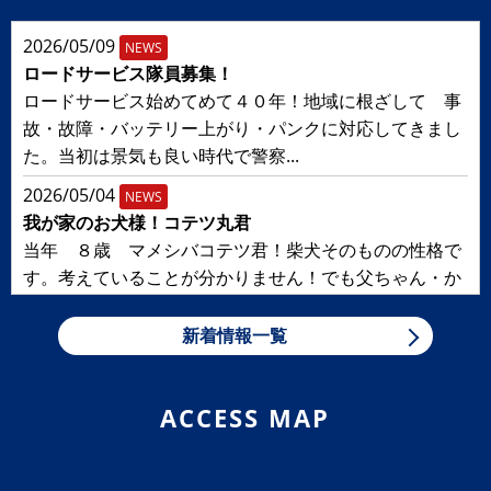
2026/05/09
NEWS
ロードサービス隊員募集！
ロードサービス始めてめて４０年！地域に根ざして 事
故・故障・バッテリー上がり・パンクに対応してきまし
た。当初は景気も良い時代で警察...
2026/05/04
NEWS
我が家のお犬様！コテツ丸君
当年 ８歳 マメシバコテツ君！柴犬そのものの性格で
す。考えていることが分かりません！でも父ちゃん・か
ーちゃん 可愛くて仕方がありま...
新着情報一覧
2026/05/04
NEWS
気をつけて！！
たまたま 並走していたミニの窓から身を乗り出してい
ACCESS MAP
るワンちゃん！気持ちが良さそうだったので ！
2025/12/31
NEWS