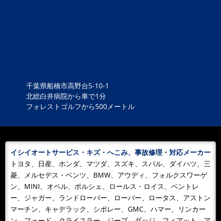
お疲れ様！
余程 お疲れのご様子で！
2025/01/02
NEWS
危険！
段差でトラクター横転！一歩間違えば 死 ！農作業死
亡事故の中で最も多いのが乗用トラクターによる事故。
約３０パーセントが占めていると...
千葉県船橋市高野台5-10-1
北総白井病院から車で1分
2024/07/16
NEWS
フォレストゴルフから500メートル
やれと言われても2度とできない！
なんと！当社 ロードサービスでのパンク搬送お預かり
修理を頂きました、ありがとうございます！ どんなタ
イミングで刺さった...
イシイオートサービス・キズ・へこみ、事故修理・対応メーカー
トヨタ、日産、ホンダ、マツダ、スズキ、スバル、ダイハツ、三
2024/01/08
BLOG
菱、メルセデス・ベンツ、BMW、アウディ、フォルクスワーゲ
４年ぶりの船橋消防出初式
ン、MINI、オペル、ポルシェ、ロールス・ロイス、ベントレ
新型コロナが一段落して 新年早々能登半島大地震！テ
ー、ジャガー、ランドローバー、ローバー、ロータス、アストン
レビでは甚大な被害を報道しています！自然災害にはと
マーチン、キャデラック、シボレー、GMC、ハマー、リンカー
ても太刀打ちできないと頭では分...
ン、フォード、クライスラー、ジープ、ダッジ、フィアット、ア