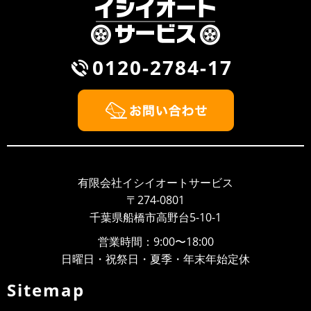
た！環境にやさしい水性塗料対応型ﾌﾞｰｽ今までのﾌﾞｰｽと
の違いは室内温度の上昇...
2021/02/16
NEWS
0120-2784-17
福祉車両 リニューアルしました。（レンタルのみ
OK）
福祉車両（ハイエース）車椅子２台をリニューアル致し
ました！事故で代車が必要な方ご用命頂ければ幸いで
す！また福祉車両をレンタルしたい...
2020/10/02
NEWS
飲酒運転根絶宣言！
有限会社イシイオートサービス
先日、飲酒運転根絶宣言式を船橋東警察署の協力のもと
〒274-0801
行いました。最近では芸能人の方が飲酒運転による事故
千葉県船橋市高野台5-10-1
でニュースになっていて、改めて...
営業時間：9:00〜18:00
2020/08/23
NEWS
日曜日・祝祭日・夏季・年末年始定休
常時受け付けOK!
Sitemap
女性の方でもお車のトラブルで困ったときに、立ち寄り
やすい雰囲気作りを心がけています。千葉県船橋市で車