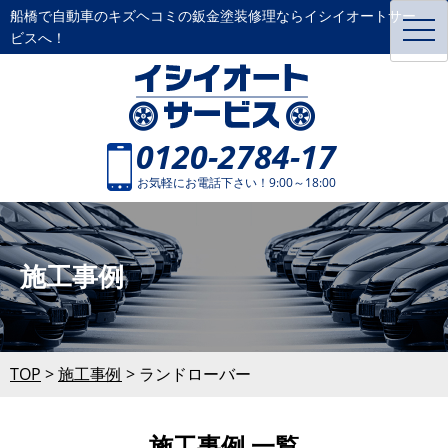
船橋で自動車のキズヘコミの鈑金塗装修理ならイシイオートサー
toggl
ビスへ！
navig
0120-2784-17
お気軽にお電話下さい！9:00～18:00
施工事例
TOP
>
施工事例
>
ランドローバー
施工事例 一覧