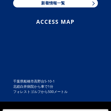
新着情報一覧
2026/05/04
NEWS
気をつけて！！
たまたま 並走していたミニの窓から身を乗り出してい
ACCESS MAP
るワンちゃん！気持ちが良さそうだったので ！
2025/12/31
NEWS
お疲れ様！
余程 お疲れのご様子で！
2025/01/02
NEWS
危険！
段差でトラクター横転！一歩間違えば 死 ！農作業死
亡事故の中で最も多いのが乗用トラクターによる事故。
約３０パーセントが占めていると...
千葉県船橋市高野台5-10-1
北総白井病院から車で1分
2024/07/16
NEWS
フォレストゴルフから500メートル
やれと言われても2度とできない！
なんと！当社 ロードサービスでのパンク搬送お預かり
修理を頂きました、ありがとうございます！ どんなタ