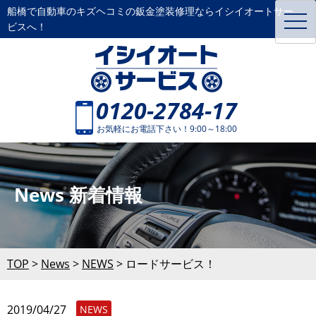
船橋で自動車のキズヘコミの鈑金塗装修理ならイシイオートサー
toggl
ビスへ！
navig
0120-2784-17
お気軽にお電話下さい！9:00～18:00
News 新着情報
TOP
>
News
>
NEWS
>
ロードサービス！
2019/04/27
NEWS