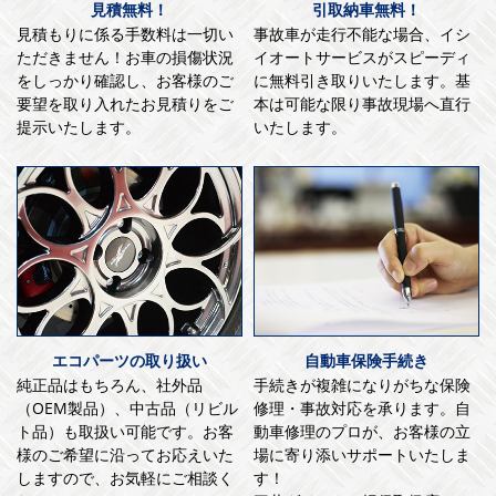
見積無料！
引取納車無料！
見積もりに係る手数料は一切い
事故車が走行不能な場合、イシ
ただきません！お車の損傷状況
イオートサービスがスピーディ
をしっかり確認し、お客様のご
に無料引き取りいたします。基
要望を取り入れたお見積りをご
本は可能な限り事故現場へ直行
提示いたします。
いたします。
エコパーツの取り扱い
自動車保険手続き
純正品はもちろん、社外品
手続きが複雑になりがちな保険
（OEM製品）、中古品（リビル
修理・事故対応を承ります。自
ト品）も取扱い可能です。お客
動車修理のプロが、お客様の立
様のご希望に沿ってお応えいた
場に寄り添いサポートいたしま
しますので、お気軽にご相談く
す！