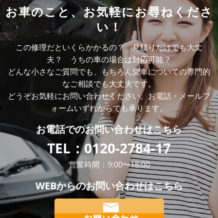
お車のこと、
お気軽にお尋ねくださ
い！
この修理だといくらかかるの？ 見積りだけでも大丈
夫？ うちの車の場合は対応可能？
どんな小さなご質問でも、もちろん愛車についての専門的
なご相談でも大丈夫です。
どうぞお気軽にお問い合わせください。お電話・メールフ
ォームいずれからでも承ります。
お電話での
お問い合わせはこちら
TEL：
0120-2784-17
営業時間：9:00〜18:00
WEBからの
お問い合わせはこちら