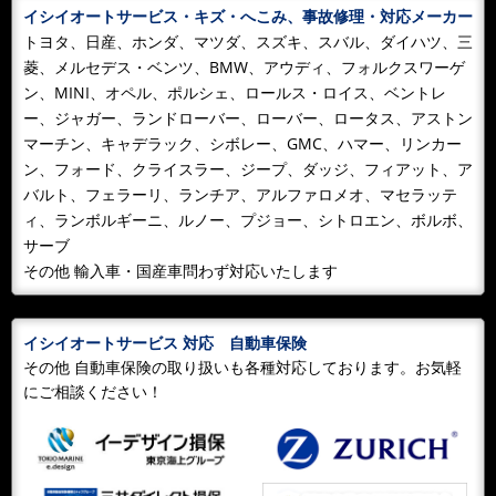
イミングで刺さった...
イシイオートサービス・キズ・へこみ、事故修理・対応メーカー
トヨタ、日産、ホンダ、マツダ、スズキ、スバル、ダイハツ、三
2024/01/08
BLOG
菱、メルセデス・ベンツ、BMW、アウディ、フォルクスワーゲ
４年ぶりの船橋消防出初式
ン、MINI、オペル、ポルシェ、ロールス・ロイス、ベントレ
新型コロナが一段落して 新年早々能登半島大地震！テ
ー、ジャガー、ランドローバー、ローバー、ロータス、アストン
レビでは甚大な被害を報道しています！自然災害にはと
マーチン、キャデラック、シボレー、GMC、ハマー、リンカー
ても太刀打ちできないと頭では分...
ン、フォード、クライスラー、ジープ、ダッジ、フィアット、ア
バルト、フェラーリ、ランチア、アルファロメオ、マセラッテ
2023/05/21
NEWS
ィ、ランボルギーニ、ルノー、プジョー、シトロエン、ボルボ、
D５１と！
サーブ
お客様の車両がD51の展示施設の中で見分待ち時間
その他 輸入車・国産車問わず対応いたします
中々 絵になるな！と 自己満足？
2023/05/21
BLOG
イシイオートサービス 対応 自動車保険
ポルポル リヤスポイラー交換！
その他 自動車保険の取り扱いも各種対応しております。お気軽
私には 何故変えるのか分からないでいます？純正スポ
にご相談ください！
イラーから社外ダックテールタイプに！カッコい～か
な！
2022/05/22
NEWS