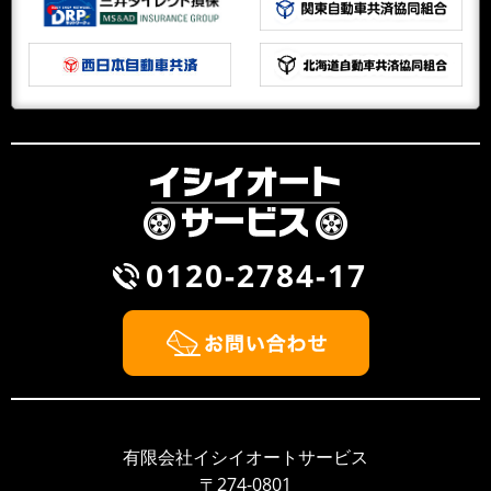
早朝出勤で疲れたので 一休み！
スリップしながらの横転!幸いの怪我人無しですが可哀そ
うなお車です！引き上げ搬送！
2021/02/20
NEWS
新型塗装ブース設置完了
これからの時代に対応した塗装ブースの設置完了しまし
た！環境にやさしい水性塗料対応型ﾌﾞｰｽ今までのﾌﾞｰｽと
の違いは室内温度の上昇...
2021/02/16
NEWS
0120-2784-17
福祉車両 リニューアルしました。（レンタルのみ
OK）
福祉車両（ハイエース）車椅子２台をリニューアル致し
ました！事故で代車が必要な方ご用命頂ければ幸いで
す！また福祉車両をレンタルしたい...
2020/10/02
NEWS
飲酒運転根絶宣言！
有限会社イシイオートサービス
先日、飲酒運転根絶宣言式を船橋東警察署の協力のもと
〒274-0801