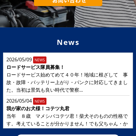
News
2026/05/09
NEWS
ロードサービス隊員募集！
ロードサービス始めてめて４０年！地域に根ざして 事
故・故障・バッテリー上がり・パンクに対応してきまし
た。当初は景気も良い時代で警察...
2026/05/04
NEWS
我が家のお犬様！コテツ丸君
当年 ８歳 マメシバコテツ君！柴犬そのものの性格で
す。考えていることが分かりません！でも父ちゃん・か
ーちゃん 可愛くて仕方がありま...