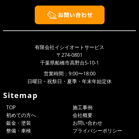
OK）
福祉車両（ハイエース）車椅子２台をリニューアル致し
ました！事故で代車が必要な方ご用命頂ければ幸いで
す！また福祉車両をレンタルしたい...
2020/10/02
NEWS
飲酒運転根絶宣言！
有限会社イシイオートサービス
先日、飲酒運転根絶宣言式を船橋東警察署の協力のもと
〒274-0801
行いました。最近では芸能人の方が飲酒運転による事故
千葉県船橋市高野台5-10-1
でニュースになっていて、改めて...
営業時間：9:00〜18:00
2020/08/23
NEWS
日曜日・祝祭日・夏季・年末年始定休
常時受け付けOK!
Sitemap
女性の方でもお車のトラブルで困ったときに、立ち寄り
やすい雰囲気作りを心がけています。千葉県船橋市で車
TOP
施工事例
検、板金、塗装を初...
初めての方へ
会社概要
2020/05/26
NEWS
鈑金・塗装
お問い合わせ
お車の点検について
整備・車検
プライバシーポリシー
昨日の緊急事態宣言解除の発表により、在宅勤務から少