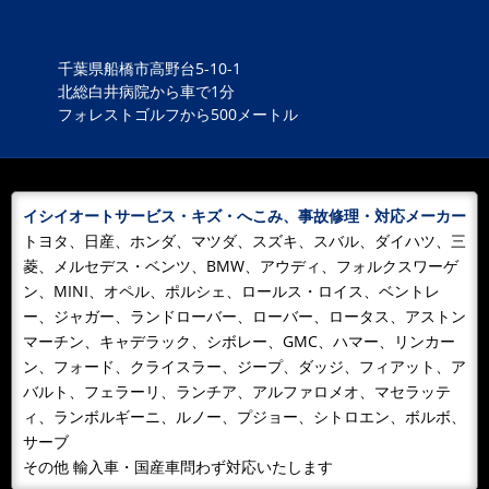
段差でトラクター横転！一歩間違えば 死 ！農作業死
亡事故の中で最も多いのが乗用トラクターによる事故。
約３０パーセントが占めていると...
千葉県船橋市高野台5-10-1
北総白井病院から車で1分
2024/07/16
NEWS
フォレストゴルフから500メートル
やれと言われても2度とできない！
なんと！当社 ロードサービスでのパンク搬送お預かり
修理を頂きました、ありがとうございます！ どんなタ
イミングで刺さった...
イシイオートサービス・キズ・へこみ、事故修理・対応メーカー
トヨタ、日産、ホンダ、マツダ、スズキ、スバル、ダイハツ、三
2024/01/08
BLOG
菱、メルセデス・ベンツ、BMW、アウディ、フォルクスワーゲ
４年ぶりの船橋消防出初式
ン、MINI、オペル、ポルシェ、ロールス・ロイス、ベントレ
新型コロナが一段落して 新年早々能登半島大地震！テ
ー、ジャガー、ランドローバー、ローバー、ロータス、アストン
レビでは甚大な被害を報道しています！自然災害にはと
マーチン、キャデラック、シボレー、GMC、ハマー、リンカー
ても太刀打ちできないと頭では分...
ン、フォード、クライスラー、ジープ、ダッジ、フィアット、ア
バルト、フェラーリ、ランチア、アルファロメオ、マセラッテ
2023/05/21
NEWS
ィ、ランボルギーニ、ルノー、プジョー、シトロエン、ボルボ、
D５１と！
サーブ
お客様の車両がD51の展示施設の中で見分待ち時間
その他 輸入車・国産車問わず対応いたします
中々 絵になるな！と 自己満足？