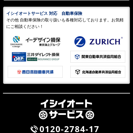
2023/05/21
BLOG
イシイオートサービス 対応 自動車保険
ポルポル リヤスポイラー交換！
その他 自動車保険の取り扱いも各種対応しております。お気軽
私には 何故変えるのか分からないでいます？純正スポ
にご相談ください！
イラーから社外ダックテールタイプに！カッコい～か
な！
2022/05/22
NEWS
早朝出勤で疲れたので 一休み！
スリップしながらの横転!幸いの怪我人無しですが可哀そ
うなお車です！引き上げ搬送！
2021/02/20
NEWS
新型塗装ブース設置完了
これからの時代に対応した塗装ブースの設置完了しまし
た！環境にやさしい水性塗料対応型ﾌﾞｰｽ今までのﾌﾞｰｽと
の違いは室内温度の上昇...
2021/02/16
NEWS
0120-2784-17
福祉車両 リニューアルしました。（レンタルのみ