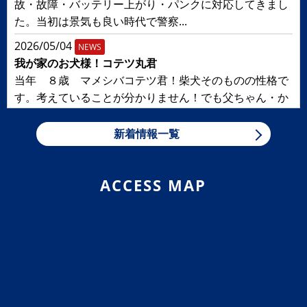
故・故障・バッテリー上がり・パンクに対応してきまし
た。当初は景気も良い時代で警察...
2026/05/04
NEWS
我が家のお犬様！コテツ丸君
当年 ８歳 マメシバコテツ君！柴犬そのものの性格で
す。考えていることが分かりません！でも父ちゃん・か
ーちゃん 可愛くて仕方がありま...
新着情報一覧
2026/05/04
NEWS
気をつけて！！
たまたま 並走していたミニの窓から身を乗り出してい
ACCESS MAP
るワンちゃん！気持ちが良さそうだったので ！
2025/12/31
NEWS
お疲れ様！
余程 お疲れのご様子で！
2025/01/02
NEWS
危険！