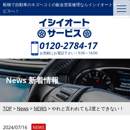
船橋で自動車のキズヘコミの鈑金塗装修理ならイシイオートサー
toggl
ビスへ！
navig
0120-2784-17
お気軽にお電話下さい！9:00～18:00
News 新着情報
TOP
>
News
>
NEWS
>
やれと言われても2度とできない！
2024/07/16
NEWS